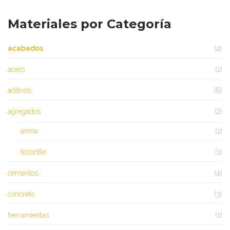
Materiales por Categoría
acabados
(4)
acero
(1)
aditivos
(6)
agregados
(2)
arena
(1)
tezontle
(1)
cementos
(4)
concreto
(3)
herramientas
(1)