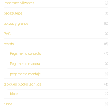
Impermeabilizantes
(5)
pegazulejos
(7)
polvos y granos
(6)
PVC
(1)
resistol
(6)
Pegamento contacto
(3)
Pegamento madera
(1)
pegamento montaje
(2)
tabiques blocks ladrillos
(4)
block
(2)
tubos
(2)