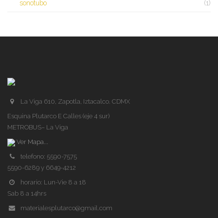
sonotubo
(1)
La Viga 610, Zapotla, Iztacalco. CDMX
Esquina Plutarco E Calles (eje 4 sur)
METROBUS– La Viga
Ver Mapa...
telefono: 5590-7575
5590-6289 y 6649-4212
horario: Lun-Vie 8 a 18
Sab 8 a 14hrs
materialesplutarco@gmail.com