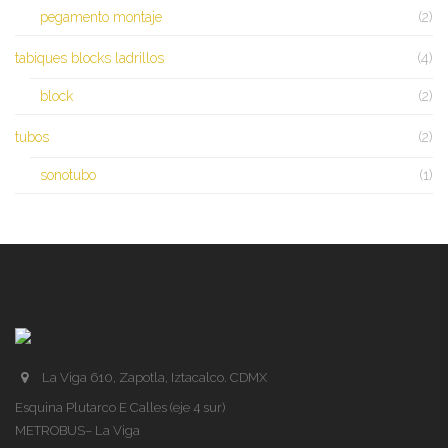
pegamento montaje
(2)
tabiques blocks ladrillos
(4)
block
(2)
tubos
(2)
sonotubo
(1)
La Viga 610, Zapotla, Iztacalco. CDMX
Esquina Plutarco E Calles (eje 4 sur)
METROBUS– La Viga