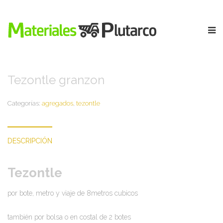
HOME
/
VENTA DE MATERIALES PARA CONSTRUCCION
/
AGREGADOS
/
TEZONTLE
Tezontle granzon
Categorías:
agregados
,
tezontle
DESCRIPCIÓN
Tezontle
por bote, metro y viaje de 8metros cubicos
también por bolsa o en costal de 2 botes