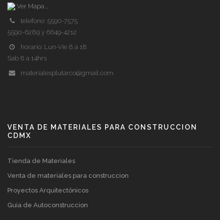
Ver Mapa...
telefono: 5590-7575
5590-6289 y 6649-4212
horario: Lun-Vie 8 a 18
Sab 8 a 14hrs
materialesplutarco@gmail.com
VENTA DE MATERIALES PARA CONSTRUCCION
CDMX
Tienda de Materiales
Venta de materiales para construccion
Proyectos Arquitectónicos
Guia de Autoconstruccion