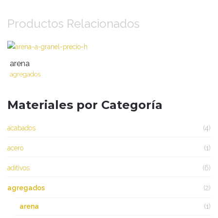
Productos Relacionados
QUICK VIEW
arena
agregados
Materiales por Categoría
acabados
(4)
acero
(1)
aditivos
(6)
agregados
(2)
arena
(1)